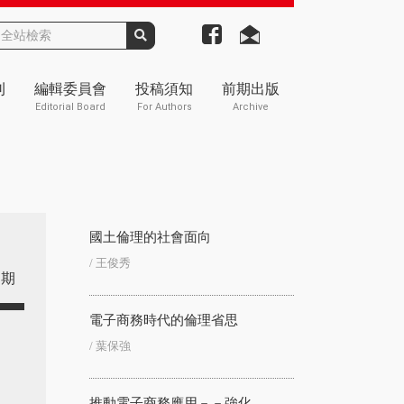
刊
編輯委員會
投稿須知
前期出版
Editorial Board
For Authors
Archive
國土倫理的社會面向
/ 王俊秀
期
電子商務時代的倫理省思
/ 葉保強
推動電子商務應用－－強化