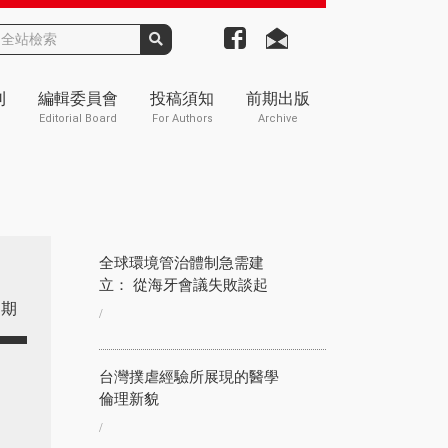
刊
編輯委員會
投稿須知
前期出版
Editorial Board
For Authors
Archive
全球環境管治體制急需建
立： 從海牙會議失敗談起
期
/
台灣撲虐經驗所展現的醫學
倫理新貌
/