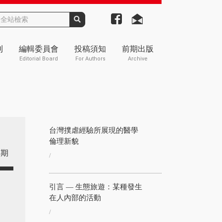
刊
編輯委員會
投稿須知
前期出版
Editorial Board
For Authors
Archive
台灣撲虐經驗所展現的醫學
倫理新貌
期
/
引言 — 生態旅遊：某種發生
在人內部的活動
/