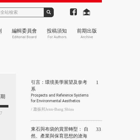
刊
編輯委員會
投稿須知
前期出版
Editorial Board
For Authors
Archive
引言：環境美學展望及參考
1
系
Prospects and Reference Systems
期
for Environmental Aesthetics
/ 蕭振邦Jenn-Bang Shiau
37
東石與布袋的賞景轉型： 自
33
然、產業與保育思想的滄海