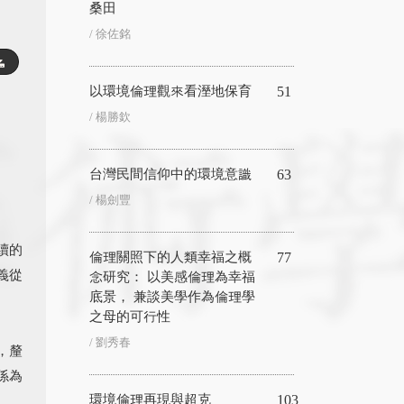
桑田
/ 徐佐銘
以環境倫理觀來看溼地保育
51
/ 楊勝欽
台灣民間信仰中的環境意識
63
/ 楊劍豐
續的
倫理關照下的人類幸福之概
77
義從
念研究： 以美感倫理為幸福
底景， 兼談美學作為倫理學
之母的可行性
/ 劉秀春
，釐
係為
環境倫理再現與超克
103