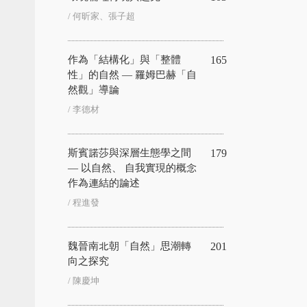
/ 何昕家、張⼦超
作為「結構化」與「整體
165
性」的自然 — 羅姆巴赫「自
然觀」導論
/ 李德材
斯賓諾莎與深層生態學之間
179
— 以自然、 自我實現的概念
作為連結的論述
/ 程進發
魏晉南北朝「自然」思潮轉
201
向之探究
/ 陳慶坤