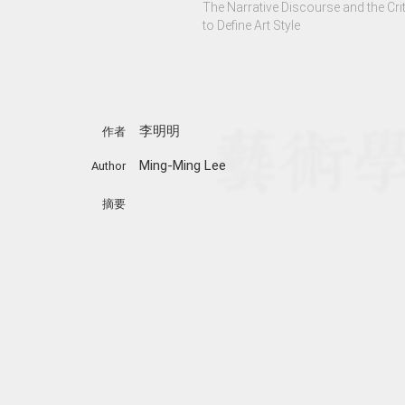
The Narrative Discourse and the Cri
to Define Art Style
李明明
作者
Ming-Ming Lee
Author
摘要