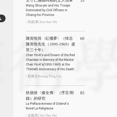
王守仁撫贛時期的文人領軍
35
Wang Shou-jen and His Troops
Dominated by Civil Officers in
Chiang-hsi Province
/ 吳振漢Chen-han Wu
陳寅恪與〈紅樓夢〉（悼念
69
陳寅恪先生（1890-1969）逝
世三十年）
Chen Yin-K'e and Dream of the Red
Chamber in Memory of the Master
Chen Yin-K'e(1890-1969) at the
Thirtieth Anniversary of His Death
/ 劉廣定Kwang-Ting Liu
狄德侯〈修女傳〉（序言/附
85
錄）的研究
La Préface-Annexe of Diderot's
Novel La Religieuse
/ 金戴熹Chin Day Hsi