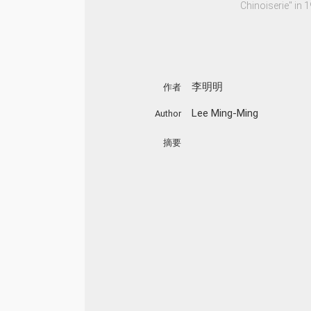
Chinoiserie" in 
李明明
作者
Lee Ming-Ming
Author
摘要