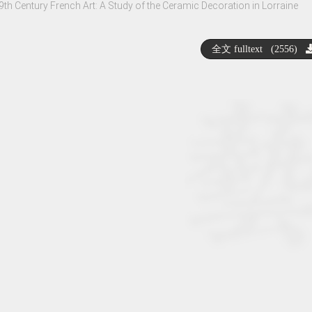
19th Century French Art: A Study of the Ceramic Decoration in Lorraine
全文 fulltext (2556)