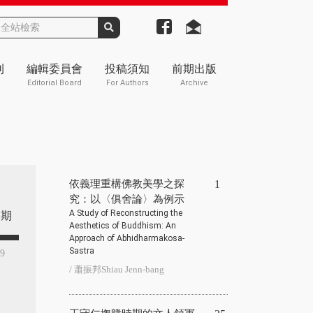
刊
編輯委員會
投稿須知
前期出版
Editorial Board
For Authors
Archive
依義理重構佛教美學之探
1
究：以〈俱舍論〉為例示
A Study of Reconstructing the
期
Aesthetics of Buddhism: An
Approach of Abhidharmakosa-
Sastra
19
/ 蕭振邦Shiau Jenn-bang