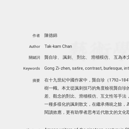
陳德錦
作者
Tak-kam Chan
Author
龔自珍
、
諷刺
、
對比
、
滑稽模仿
、
互為本
關鍵詞
Gong Zi-zhen
,
satire
,
contrast
,
burlesque
,
in
Keywords
在十九世紀中國作家中，龔自珍（1792~1
摘要
樹一幟。本文從諷刺技巧的角度檢視龔自珍
差、觀念的對比、滑稽模仿、互文性等手法
一種多樣化的諷刺散文，在繼承傳統之餘，
閱讀效應，更有助學者思考近代散文的文化