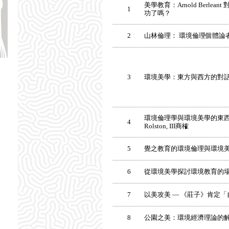
美學教育：Arnold Berle
1
功了嗎？
2
山林倫理： 環境倫理個體論
3
環境美學：東方與西方的對
環境倫理學與環境美學的東西差異
4
Rolston, III商榷
5
覺之教育的環境倫理與環境
6
從環境美學探討環境教育的
7
以美攻美 — 《莊子》肯定
8
公園之美：環境經濟理論的