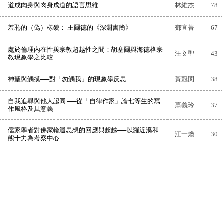
道成肉身與肉身成道的語言思維
林維杰
78
羞恥的（偽）樣貌： 王爾德的《深淵書簡》
鄧宜菁
67
處於倫理內在性與宗教超越性之間：胡塞爾與海德格宗
汪文聖
43
教現象學之比較
神聖與觸摸──對「勿觸我」的現象學反思
黃冠閔
38
自我追尋與他人認同 ──從「自律作家」論七等生的寫
蕭義玲
37
作風格及其意義
儒家學者對佛家輪迴思想的回應與超越──以羅近溪和
江一煥
30
熊十力為考察中心