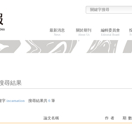
最新消息
關於期刊
編輯委員會
News
About Us
Editorial Board
F
搜尋結果
鍵字
incarnation
搜尋結果共
6
筆
論文名稱
作 者
期 數