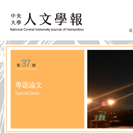
最
37
第
期
專題論文
Special Issue