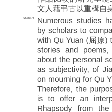
文人藉弔古以重構自
Abstract
Numerous studies 
by scholars to comp
with Qu Yuan (屈原) th
stories and poems, 
about the personal s
as subjectivity, of J
on mourning for Q
Therefore, the purpo
is to offer an inter
Rhapsody from the 