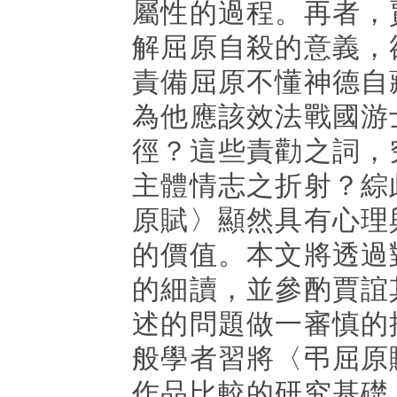
屬性的過程。再者，
解屈原自殺的意義，
責備屈原不懂神德自
為他應該效法戰國游
徑？這些責勸之詞，
主體情志之折射？綜
原賦〉顯然具有心理
的價值。本文將透過
的細讀，並參酌賈誼
述的問題做一審慎的
般學者習將〈弔屈原
作品比較的研究基礎