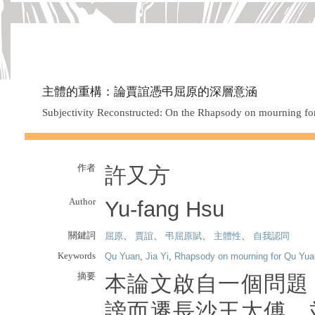
主體的重構：論賈誼憑弔屈原的深層意涵
Subjectivity Reconstructed: On the Rhapsody on mourning fo
作者
許又方
Author
Yu-fang Hsu
關鍵詞
屈原
、
賈誼
、
弔屈原賦
、
主體性
、
自我認同
Keywords
Qu Yuan
,
Jia Yi
,
Rhapsody on mourning for Qu Yua
摘要
本論文啟自一個問題
謗而遷長沙王太傅，