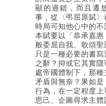
顯的過錯，而且遷
事，從〈弔屈原賦〉
時局可知他心中的不
本賦要以「恭承嘉惠
般委屈自我、歌頌聖
只是一種必要的書寫
之辭？抑或它其實隱
處帝國體制下，那種
矛盾與無奈？果如是
行為，在一定程度上
思己、企圖尋求主體