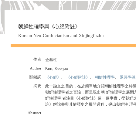
朝鮮性理學與《心經附註》
Korean Neo-Confucianism and Xinjingfuzhu
作者
金基柱
Author
Kim, Kee-joo
關鍵詞
《心經》
、
《心經附註》
、
朝鮮性理學
、
退溪學派
摘要
此一論文之目的，在於簡單地介紹朝鮮性理學之特徵
朝鮮性理學者之言論，而呈現出朝 鮮性理學之展開
鮮性理學 者注目《心經附註》這一個事實，從朝鮮
註》解說書與其解釋史之展開過程，導出朝鮮性 理
Abstract