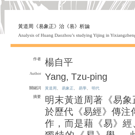
黃道周《易象正》治《易》析論
Analysis of Huang Daozhou’s studying Yijing in Yixiangzhen
作者
楊自平
Author
Yang, Tzu-ping
關鍵詞
黃道周
、
易象正
、
易學
、
明代
摘要
明末黃道周著《易象
於歷代《易經》傳注
作，而是藉《易》經