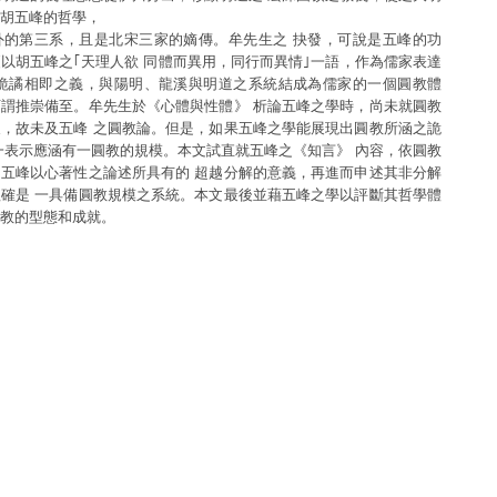
胡五峰的哲學，
外的第三系，且是北宋三家的嫡傳。牟先生之 抉發，可說是五峰的功
以胡五峰之｢天理人欲 同體而異用，同行而異情｣一語，作為儒家表達
 詭譎相即之義，與陽明、龍溪與明道之系統結成為儒家的一個圓教體
謂推崇備至。牟先生於《心體與性體》 析論五峰之學時，尚未就圓教
，故未及五峰 之圓教論。但是，如果五峰之學能展現出圓教所涵之詭
一表示應涵有一圓教的規模。本文試直就五峰之《知言》 內容，依圓教
五峰以心著性之論述所具有的 超越分解的意義，再進而申述其非分解
確是 一具備圓教規模之系統。本文最後並藉五峰之學以評斷其哲學體
教的型態和成就。