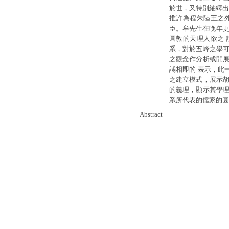
於世，又特別紬繹出
推許為程朱陸王之
臣。牟先生在晚年更
圓教的天理人欲之
系，對於五峰之學可
之觀念作分析或開展
譎相即的 表示，此
之建立模式，展示胡
的義理，顯示其學理
系所代表的儒家的圓
Abstract