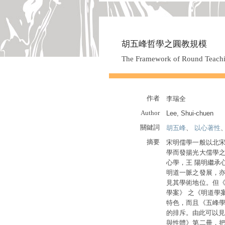
胡五峰哲學之圓教規模
The Framework of Round Teachi
作者
李瑞全
Author
Lee, Shui-chuen
關鍵詞
胡五峰
、
以心著性
摘要
宋明儒學一般以北宋
學而發揚光大儒學之
心學，王 陽明繼承
明道一脈之發展，亦
見其學術地位。但《
學案》 之《明道學
特色，而且《五峰學
的排斥。由此可以見
與性體》第二冊，把