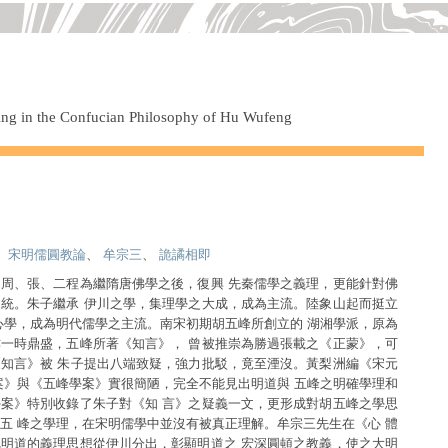
ng in the Confucian Philosophy of Hu Wufeng
、
宋明儒圓教論
、
牟宗三
、
詭譎相即
周、張、二程為繼隋唐佛學之後，復興 先秦儒學之義理，更能針對佛
統。朱子繼承 伊川之學，集理學之大成，成為主流。陸象山起而挺立
心學，成為明代儒學之主流。南宋初期胡五峰所創立的 湖湘學派，原為
一時鼎盛，五峰所著《知言》， 曾被推崇為勝過張載之《正蒙》，可
知言》被 朱子提出八端致疑，強力批駁，竟至湮沒。黃梨洲編《宋元
案》與《五峰學案》實很簡陋，完全不能見出明道與 五峰之明確學理和
案》特別收錄了朱子對《知 言》之疑義一文，更形成對胡五峰之學思
五 峰之學理，在宋明儒學中並沒有被真正理解。牟宗三先生在《心 體
明道的義理思想從伊川分出，彰顯明道之 宏深圓頓之教義，使之大明