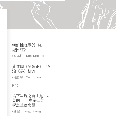
朝鮮性理學與《心
1
經附註》
/ 金基柱 Kim, Kee-joo
黃道周《易象正》
19
治《易》析論
/ 楊自平 Yang, Tzu-
ping
當下呈現之自由是
57
美的 ——牟宗三美
學之基礎命題
/ 唐聖 Tang, Sheng