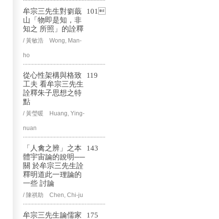
牟宗三先生對劉蕺
101
山「物即是知，非
知之 所照」的詮釋
/ 黃敏浩 Wong, Man-
ho
從心性架構與格致
119
工夫 看牟宗三先生
詮釋朱子思想之特
點
/ 黃瑩暖 Huang, Ying-
nuan
「人禽之辨」之本
143
體宇宙論的說明──
關 於牟宗三先生詮
釋明道此一理論的
一些 討論
/ 陳祺助 Chen, Chi-ju
牟宗三先生論儒家
175