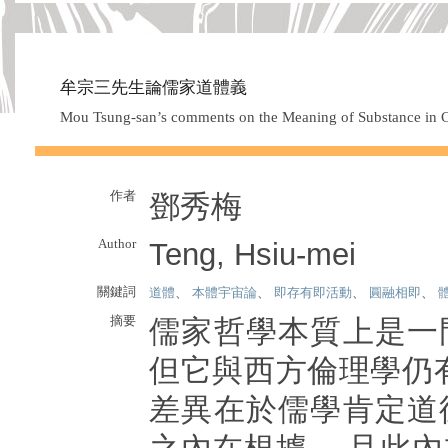
牟宗三先生論儒家道體義
Mou Tsung-san’s comments on the Meaning of Substance in 
作者
鄧秀梅
Author
Teng, Hsiu-mei
關鍵詞
道體
、
本體宇宙論
、
即存有即活動
、
圓融相即
、
摘要
儒家哲學本質上是一
但它與西方倫理學仍
差異在於儒學肯定道