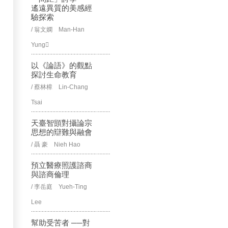
遙遠異質的美感經
驗探索
/ 翁文嫻 Man-Han
Yung
以《論語》的觀點
探討生命教育
/ 蔡林樟 Lin-Chang
Tsai
天臺智顗對攝論宗
思想的辯難與融會
/ 聶 豪 Nieh Hao
預立醫療照護諮商
與諮商倫理
/ 李岳庭 Yueh-Ting
Lee
幫助受苦者 ──對