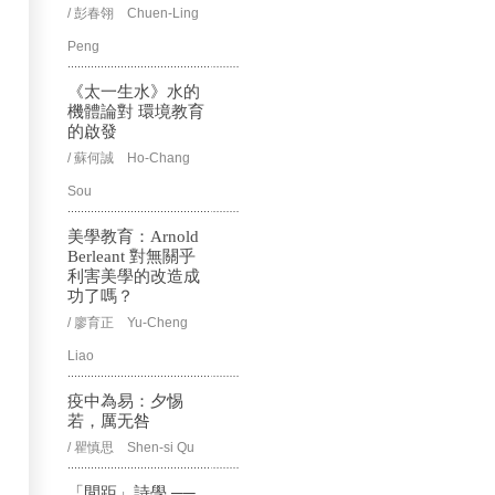
/ 彭春翎 Chuen-Ling
Peng
《太一生水》水的
機體論對 環境教育
的啟發
/ 蘇何誠 Ho-Chang
Sou
美學教育：Arnold
Berleant 對無關乎
利害美學的改造成
功了嗎？
/ 廖育正 Yu-Cheng
Liao
疫中為易：夕惕
若，厲无咎
/ 瞿慎思 Shen-si Qu
「間距」詩學 ──