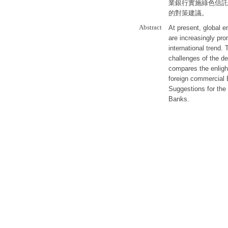
業銀行實施綠色信託
的對策建議。
Abstract
At present, global e
are increasingly pr
international trend
challenges of the d
compares the enligh
foreign commercial
Suggestions for the
Banks.