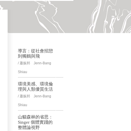
導言：從社會招憩
到獨鶴與飛
/ 蕭振邦 Jenn-Bang
Shiau
環境美感、環境倫
理與人類優質生活
/ 蕭振邦 Jenn-Bang
Shiau
山貓森林的省思：
Singer 個體實踐的
整體論視野