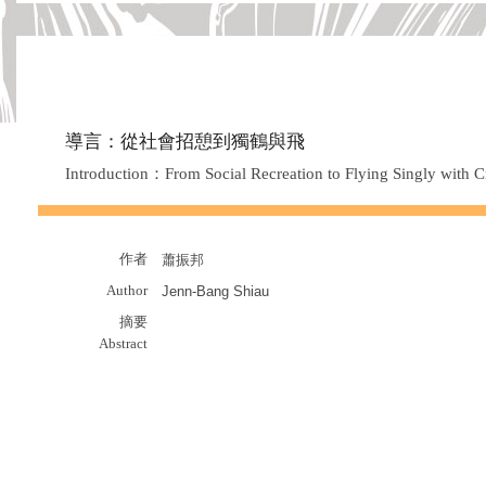
導言：從社會招憩到獨鶴與飛
Introduction：From Social Recreation to Flying Singly with C
作者
蕭振邦
Author
Jenn-Bang Shiau
摘要
Abstract