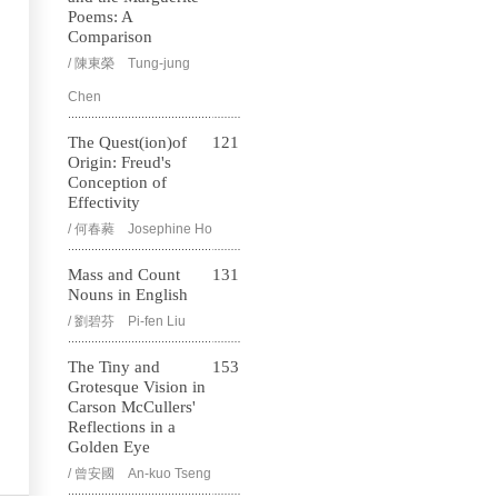
Poems: A
Comparison
/ 陳東榮 Tung-jung
Chen
The Quest(ion)of
121
Origin: Freud's
Conception of
Effectivity
/ 何春蕤 Josephine Ho
Mass and Count
131
Nouns in English
/ 劉碧芬 Pi-fen Liu
The Tiny and
153
Grotesque Vision in
Carson McCullers'
Reflections in a
Golden Eye
/ 曾安國 An-kuo Tseng