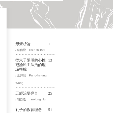
形聲析論
1
/ 蔡信發 Hsin-fa Tsai
從朱子陽明的心性
13
觀論民主法治的理
論根據
/ 王邦雄 Pang-hsiung
Wang
五經治要導言
25
/ 胡自逢 Tsu-fong Hu
孔子的教育理念
51