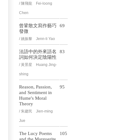
/ 陳飛龍 Fei-loong
Chen
曾鞏散文寫作藝巧
69
發微
/ 姚振黎 Jenn-li Yao
法語中的外來語名
83
詞如何決定陰陽性
/ 黃景星 Huang Jing-
shing
Reason, Passion,
95
and Sentiment in
Hume's Moral
Theory
/ 朱建民 Jien-ming
Jue
The Lucy Poems
105
and the Marguerite