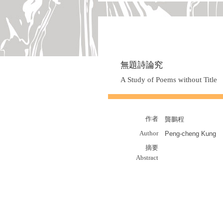
無題詩論究
A Study of Poems without Title
作者
龔鵬程
Author
Peng-cheng Kung
摘要
Abstract