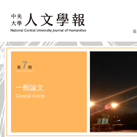
最
7
第
期
一般論文
General Article