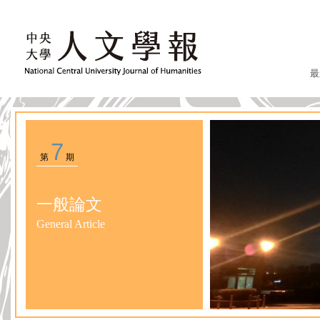
最
7
第
期
一般論文
General Article