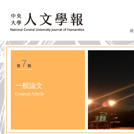
最
7
第
期
一般論文
General Article