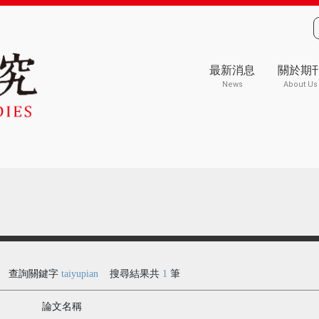
最新消息
關於期
News
About Us
查詢關鍵字
taiyupian
搜尋結果共
1
筆
論文名稱