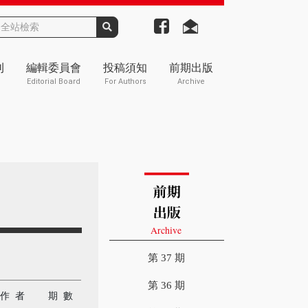
刊
編輯委員會
投稿須知
前期出版
Editorial Board
For Authors
Archive
第 37 期
第 36 期
作 者
期 數