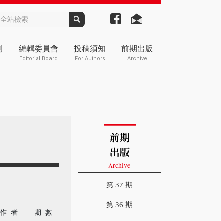
刊
編輯委員會
投稿須知
前期出版
Editorial Board
For Authors
Archive
第 37 期
第 36 期
作 者
期 數