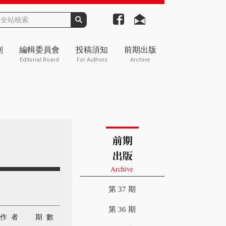
刊
編輯委員會
投稿須知
前期出版
Editorial Board
For Authors
Archive
第 37 期
第 36 期
作 者
期 數