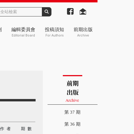
刊
編輯委員會
投稿須知
前期出版
Editorial Board
For Authors
Archive
第 37 期
第 36 期
作 者
期 數