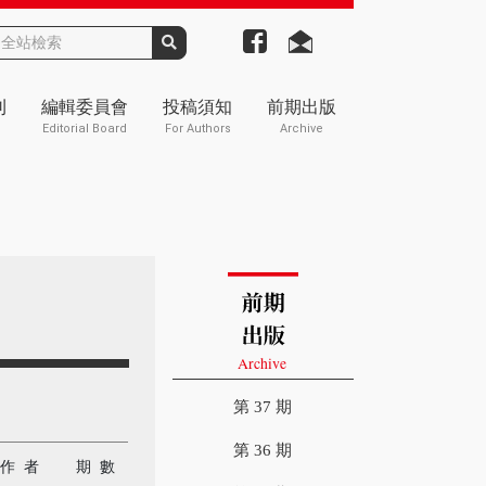
刊
編輯委員會
投稿須知
前期出版
Editorial Board
For Authors
Archive
第 37 期
第 36 期
作 者
期 數