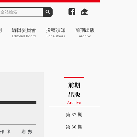
刊
編輯委員會
投稿須知
前期出版
Editorial Board
For Authors
Archive
第 37 期
第 36 期
作 者
期 數