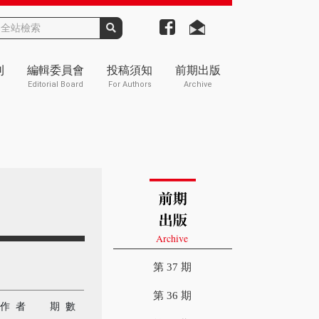
刊
編輯委員會
投稿須知
前期出版
Editorial Board
For Authors
Archive
第 37 期
第 36 期
作 者
期 數