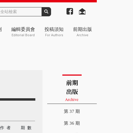
刊
編輯委員會
投稿須知
前期出版
Editorial Board
For Authors
Archive
第 37 期
第 36 期
作 者
期 數