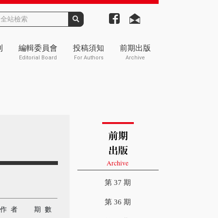
刊
編輯委員會
投稿須知
前期出版
Editorial Board
For Authors
Archive
第 37 期
第 36 期
作 者
期 數