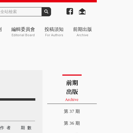
刊
編輯委員會
投稿須知
前期出版
Editorial Board
For Authors
Archive
第 37 期
第 36 期
作 者
期 數