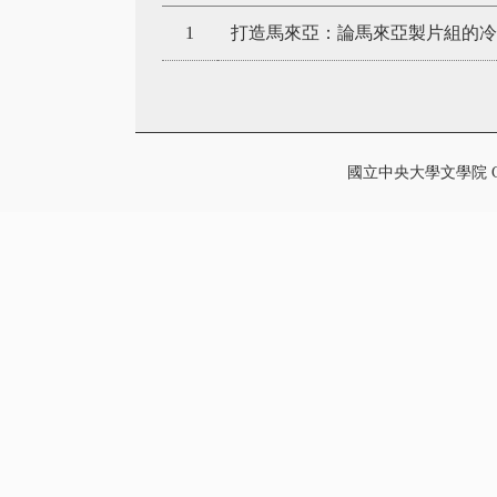
1
打造馬來亞：論馬來亞製片組的冷
國立中央大學文學院 College