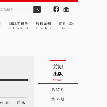
刊
編輯委員會
投稿須知
前期出版
Editorial Board
For Authors
Archive
第 37 期
第 36 期
作 者
期 數