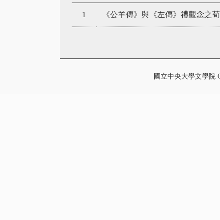
1
《公羊傳》與《左傳》禮觀念之荀
國立中央大學文學院 College