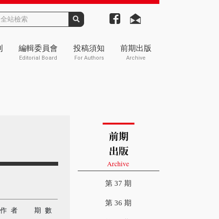
刊
編輯委員會
投稿須知
前期出版
Editorial Board
For Authors
Archive
第 37 期
第 36 期
作 者
期 數