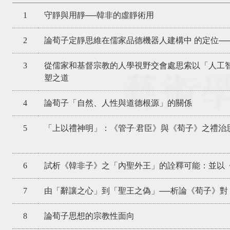
1
守靜與用靜──韓非的虛靜術用
2
論荀子定靜思維在儒家品德機器人建構中 的定位─
3
從儒家和基督宗教的人學視野交會處思索以「人工
塑之道
4
論荀子「自然、人性與道德根源」的關係
5
「上以禮神明」：《管子‧君臣》與《荀子》之禮治
6
試析《韓非子》之「內聖外王」的詮釋可能：並以
7
由「辭讓之心」到「聖王之偽」──析論《荀子》對
8
論荀子思想的宗教性面向