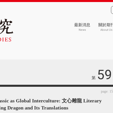
最新消息
關於期
News
About Us
59
第
page: 1
lassic as Global Interculture: 文心雕龍 Literary
ng Dragon and Its Translations