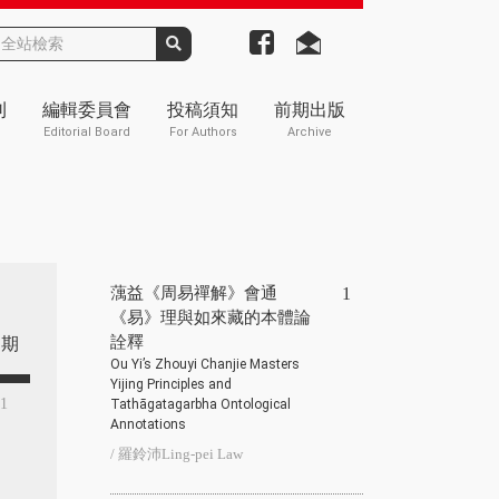
刊
編輯委員會
投稿須知
前期出版
Editorial Board
For Authors
Archive
蕅益《周易禪解》會通
1
《易》理與如來藏的本體論
詮釋
期
Ou Yi’s Zhouyi Chanjie Masters
Yijing Principles and
51
Tathāgatagarbha Ontological
Annotations
/ 羅鈴沛Ling-pei Law