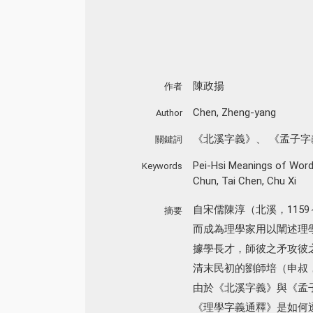
陳政揚
作者
Chen, Zheng-yang
Author
《北溪字義》
、
《孟子字
關鍵詞
Pei-Hsi Meanings of Wor
Keywords
Chun
,
Tai Chen
,
Chu Xi
自宋儒陳淳（北溪，115
摘要
而成為理學家用以闡述理學
據學長才，師彼之矛攻彼
清末民初的劉師培（申叔，
由於《北溪字義》與《孟
《理學字義通釋》是如何