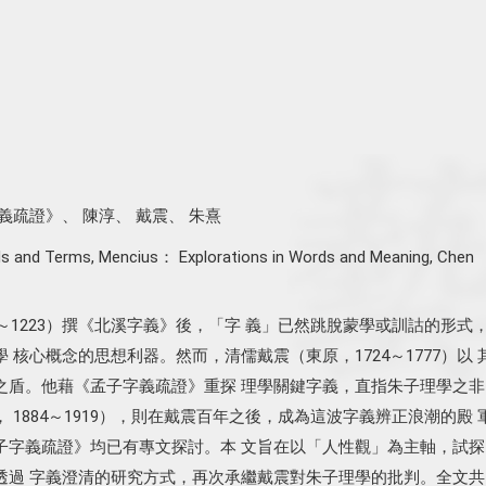
義疏證》
、
陳淳
、
戴震
、
朱熹
ds and Terms
,
Mencius： Explorations in Words and Meaning
,
Chen
9～1223）撰《北溪字義》後，「字 義」已然跳脫蒙學或訓詁的形式
 核心概念的思想利器。然而，清儒戴震（東原，1724～1777）以 
之盾。他藉《孟子字義疏證》重探 理學關鍵字義，直指朱子理學之非
 1884～1919），則在戴震百年之後，成為這波字義辨正浪潮的殿 
子字義疏證》均已有專文探討。本 文旨在以「人性觀」為主軸，試探
透過 字義澄清的研究方式，再次承繼戴震對朱子理學的批判。全文共