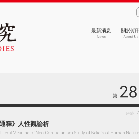
最新消息
關於期
News
About Us
28
第
page: 
通釋》人性觀論析
of Literal Meaning of Neo-Confucianism Study of Beliefs of Human Nature