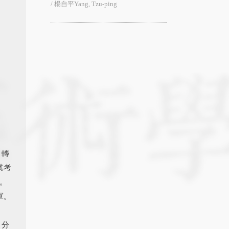
/ 楊自平Yang, Tzu-ping
，轉
其考
。
軍。
 分