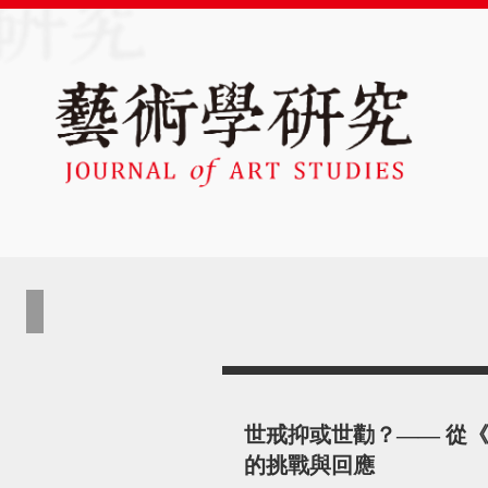
世戒抑或世勸？—— 從
的挑戰與回應