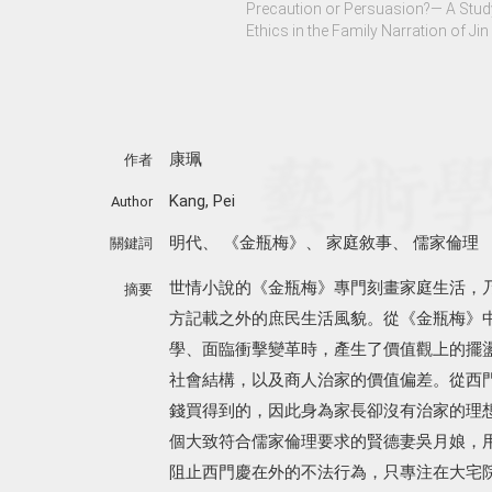
Precaution or Persuasion?— A Stud
Ethics in the Family Narration of Jin
康珮
作者
Kang, Pei
Author
明代
、
《金瓶梅》
、
家庭敘事
、
儒家倫理
關鍵詞
世情小說的《金瓶梅》專門刻畫家庭生活，
摘要
方記載之外的庶民生活風貌。從《金瓶梅》
學、面臨衝擊變革時，產生了價值觀上的擺
社會結構，以及商人治家的價值偏差。從西
錢買得到的，因此身為家長卻沒有治家的理
個大致符合儒家倫理要求的賢德妻吳月娘，
阻止西門慶在外的不法行為，只專注在大宅