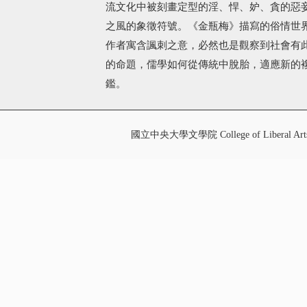
流文化中被刻畫定型的淫、悍、妒、貪的惡
之風的象徵符號。《金瓶梅》描寫的俗情世
作者寓含諷刺之意，必然也是觀察到社會有
的命題，儒學如何從傳統中脫胎，適應新的
鑑。
國立中央大學文學院 College of Liberal Art