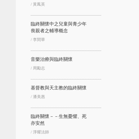
/ 黃鳳英
臨終關懷中之兒童與青少年
喪親者之輔導概念
/ 李閏華
音樂治療與臨終關懷
/ 周勵志
基督教與天主教的臨終關懷
/ 潘美惠
臨終關懷－－生無憂懼、死
亦安然
/ 淨耀法師