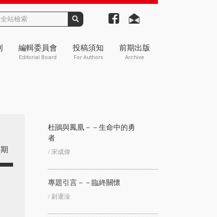
刊
編輯委員會
投稿須知
前期出版
Editorial Board
For Authors
Archive
杜鵑與鳳凰－－生命中的勇
者
期
/ 宋成偉
專題引言－－臨終關懷
/ 尉遲淦