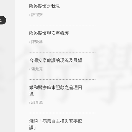
臨終關懷之我見
/ 許禮安
臨終關懷與安寧療護
/ 陳榮基
台灣安寧療護的現況及展望
/ 賴允亮
緩和醫療癌末照顧之倫理困
境
/ 邱泰源
淺談「病患自主權與安寧療
護」