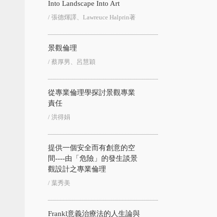
Into Landscape Into Art
/ 張德煇譯、Lawreuce Halprin著
景觀倫理
/ 蔡厚男、呂慧穎
從專業倫理學探討景觀專業
責任
/ 洪得娟
提供一個安全而有創意的空
間----由「危險」的發生談景
觀設計之專業倫理
/ 葉秀美
Frankl意義治療法的人生論與