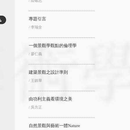
/ 陸敬忠
專題引言
/ 李瑞全
一個景觀學觀點的倫理學
/ 廖仁義
建築景觀之設計準則
/ 王鎮華
由功利主義看環境之美
/ 吳方正
自然景觀與藝術一體Nature