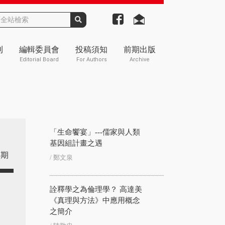
刊
編輯委員會
投稿須知
前期出版
Editorial Board
For Authors
Archive
「生命饗宴」---儒家與人類
基因組計畫之遇
期
/ 鄭文泉
詮釋學之為倫理學？ 高達美
《真理與方法》中應用概念
之簡介