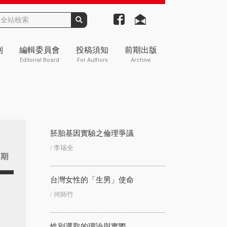
刊
編輯委員會
投稿須知
前期出版
Editorial Board
For Authors
Archive
胚胎基因實驗之倫理爭議
/ 李瑞全
期
台灣女性的「生男」使命
/ 何師竹
性別選取的理論與實際