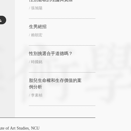
/ 張旭陽
生男絕招
/ 賴朝宏
性別挑選合乎道德嗎？
/ 時國銘
胎兒生命權和生存價值的案
例分析
/ 李素楨
f Art Studies, NCU