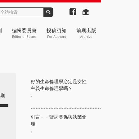
刊
編輯委員會
投稿須知
前期出版
Editorial Board
For Authors
Archive
好的生命倫理學必定是女性
主義生命倫理學嗎？
期
/
引言－－醫病關係與執業倫
理
/