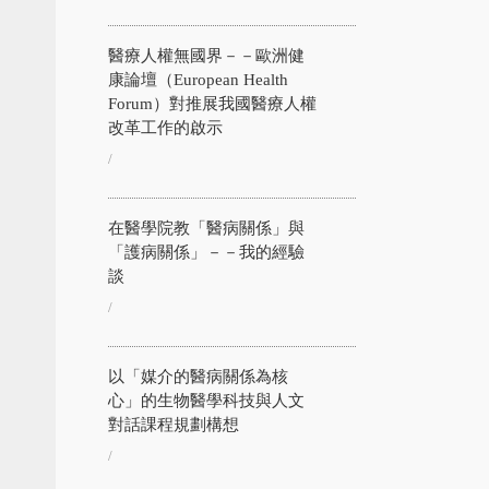
醫療人權無國界－－歐洲健
康論壇（European Health
Forum）對推展我國醫療人權
改革工作的啟示
/
在醫學院教「醫病關係」與
「護病關係」－－我的經驗
談
/
以「媒介的醫病關係為核
心」的生物醫學科技與人文
對話課程規劃構想
/