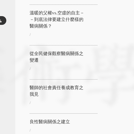
溫暖的父權vs.空虛的自主－
－到底法律要建立什麼樣的
醫病關係？
/
從全民健保觀察醫病關係之
變遷
/
醫師的社會責任養成教育之
我見
/
良性醫病關係之建立
/