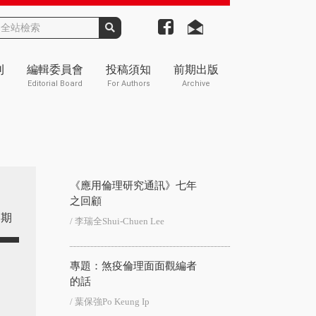
刊
編輯委員會
投稿須知
前期出版
Editorial Board
For Authors
Archive
《應用倫理研究通訊》七年
之回顧
期
/ 李瑞全Shui-Chuen Lee
專題：煞疫倫理面面觀編者
的話
/ 葉保強Po Keung Ip