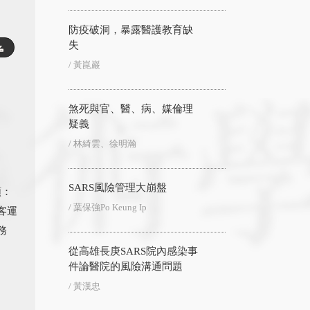
防疫破洞，暴露醫護教育缺
失
/ 黃崑巖
煞死與官、醫、病、媒倫理
疑義
/ 林綺雲、徐明瀚
SARS風險管理大崩盤
類：
/ 葉保強Po Keung Ip
客運
務
從高雄長庚SARS院內感染事
件論醫院的風險溝通問題
/ 黃漢忠