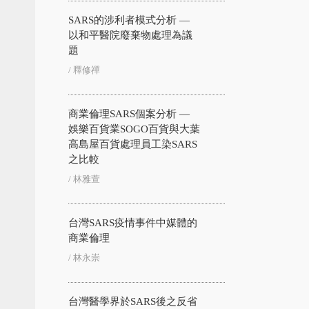
SARS的涉利者模式分析 —
以和平醫院廢棄物處理為議
題
/ 釋修禪
商業倫理SARS個案分析 —
娛樂百貨業SOGO百貨與大葉
高島屋百貨處理員工染SARS
之比較
/ 林雅萱
台灣SARS疫情事件中媒體的
商業倫理
/ 林永崇
台灣醫學界於SARS後之反省