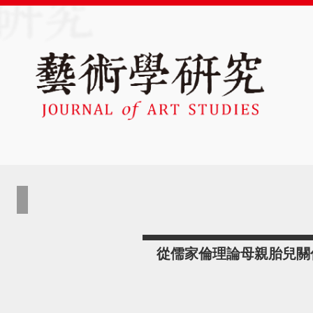
從儒家倫理論母親胎兒關