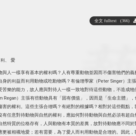
全文 fulltext (366)
權利
、
愛
物與人一樣享有基本的權利嗎？人有尊重動物並因而不傷害牠們的義
的利益而利用動物或吃動物嗎？有倫理學家（Peter Singer）主
受苦樂的能力，故人應與對待人一樣一致地對待這些動物，不造成牠
m Regan）主張有些動物具有「固有價值」，因而是「生命主體」，
傷害的權利。這些主張合理嗎？有絕對的根據嗎？相對於這些觀點，
沒有任意對待動物與自然的權利，應如何對待動物與自然必須有超自
自然特質的位格存有，人與動物有本質的差異，故對待動物應不同於
應更被相襯地愛；若有需要，為了愛人而利用動物是合理的。因此，