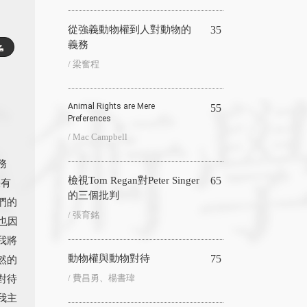
從強義動物權到人對動物的
35
義務
/ 梁奮程
Animal Rights are Mere
55
Preferences
/ Mac Campbell
務
檢視Tom Regan對Peter Singer
65
張有
的三個批判
們的
/ 張育銘
也因
我將
動物權與動物對待
75
然的
對待
/ 費昌勇、楊書瑋
我主