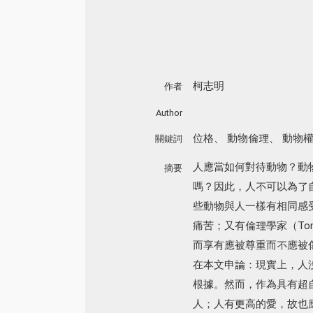
柯志明
作者
Author
位格
、
動物倫理
、
動物
關鍵詞
人應當如何對待動物？動
摘要
嗎？因此，人不可以為了自身
些動物與人一樣有相同感
痛苦；又有倫理學家（To
而享有應被尊重而不應被
在本文申論：現實上，人
根據。然而，作為具有超
人；人有更高的愛，故也