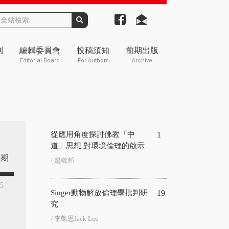
刊
編輯委員會
投稿須知
前期出版
Editorial Board
For Authors
Archive
從應用角度探討佛教「中
1
道」思想 對環境倫理的啟示
期
/ 趙敬邦
05
Singer動物解放倫理學批判研
19
究
/ 李凱恩Jack Lee