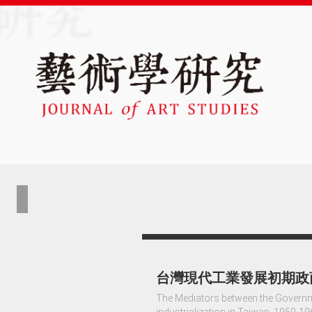
台灣現代工業發展初期政商間
The Mediators between the Governme
industrialization in Taiwan, 1950-1