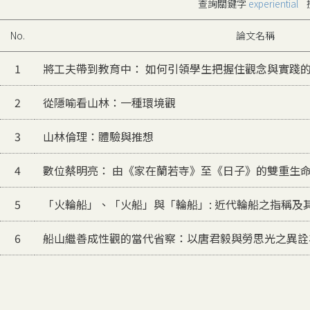
查詢關鍵字
experiential
搜
No.
論文名稱
1
將工夫帶到教育中： 如何引領學生把握住觀念與實踐
2
從隱喻看山林：一種環境觀
3
山林倫理：體驗與推想
4
數位蔡明亮： 由《家在蘭若寺》至《日子》的雙重生
5
「火輪船」、「火船」與「輪船」: 近代輪船之指稱及
6
船山繼善成性觀的當代省察：以唐君毅與勞思光之異詮