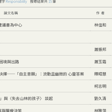
鍵字
Responsibility
搜尋結果共
15
筆
論文名稱
作 者
建議書為中心
林佳和
蕭振邦
困境與出路
蕭玉霜
抉擇──「自主意願」：流動且幽微的 心靈答案
釋昭慧
柯志明
林」與〈失去山林的孩子〉 談起
劉久清
家庭與醫療決策
林雅萍