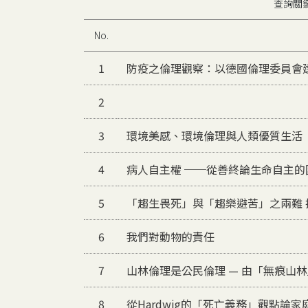
查詢關
No.
1
防疫之倫理觀察：以德國倫理委員會
2
3
環境美感、環境倫理與人類優質生活
4
病人自主權 ──從善終論生命自主的
5
「趨生畏死」與「趨樂避苦」之兩難 
6
我們對動物的責任
7
山林倫理是公民倫理 — 由「無痕山
8
從Hardwig的「死亡義務」觀點論