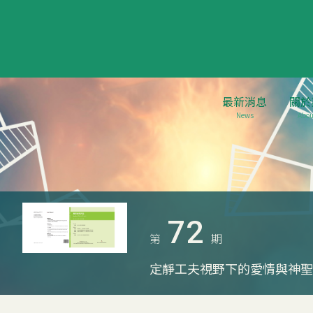
最新消息
關於
News
Abou
72
第
期
定靜工夫視野下的愛情與神