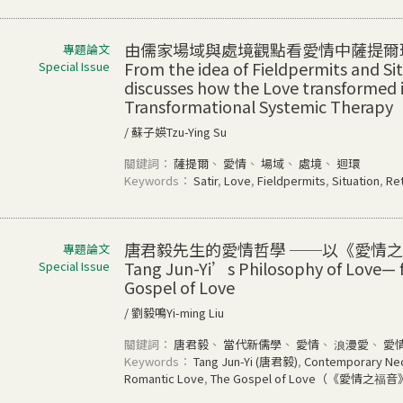
由儒家場域與處境觀點看愛情中薩提爾
專題論文
From the idea of Fieldpermits and Si
Special Issue
discusses how the Love transformed i
Transformational Systemic Therapy
/ 蘇子媖Tzu-Ying Su
關鍵詞：
薩提爾
、
愛情
、
場域
、
處境
、
迴環
Keywords：
Satir
,
Love
,
Fieldpermits
,
Situation
,
Ret
唐君毅先生的愛情哲學 ──以《愛情
專題論文
Tang Jun-Yi’s Philosophy of Love— f
Special Issue
Gospel of Love
/ 劉毅鳴Yi-ming Liu
關鍵詞：
唐君毅
、
當代新儒學
、
愛情
、
浪漫愛
、
愛
Keywords：
Tang Jun-Yi (唐君毅)
,
Contemporary 
Romantic Love
,
The Gospel of Love（《愛情之福