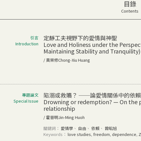
目錄
Contents
定靜工夫視野下的愛情與神聖
引言
Love and Holiness under the Perspectiv
Introduction
Maintaining Stability and Tranquility)
/ 黃崇修Chong-Xiu Huang
陷溺或救贖？ ──論愛情關係中的依
專題論文
Drowning or redemption? — On the p
Special Issue
relationship
/ 霍晉明Jin-Ming Huoh
關鍵詞：
愛情學
、
自由
、
依賴
、
曾昭旭
Keywords：
love studies
,
freedom
,
dependence
,