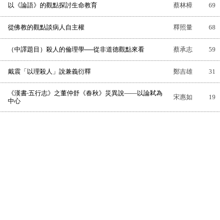
以《論語》的觀點探討生命教育
蔡林樟
69
從佛教的觀點談病人自主權
釋照量
68
（中譯題目）殺人的倫理學──從非道德觀點來看
蔡承志
59
戴震「以理殺人」說兼義衍釋
鄭吉雄
31
《漢書‧五行志》之董仲舒《春秋》災異說——以論弒為
宋惠如
19
中心