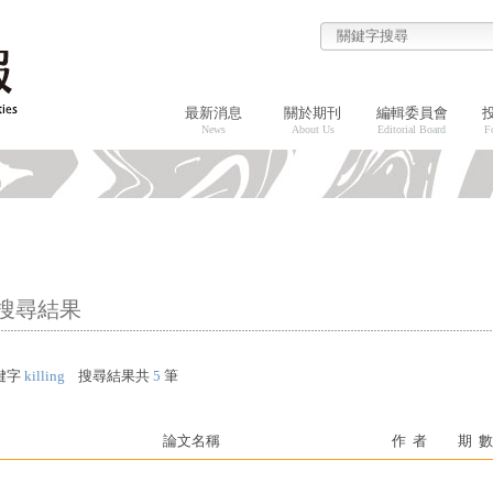
最新消息
關於期刊
編輯委員會
News
About Us
Editorial Board
F
搜尋結果
鍵字
killing
搜尋結果共
5
筆
論文名稱
作 者
期 數