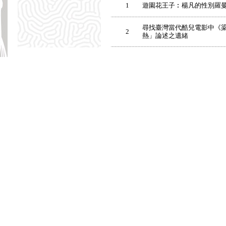
1
遊園花王子︰楊凡的性別羅
尋找臺灣當代酷兒電影中《梁
2
熱」論述之遺緒