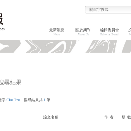
最新消息
關於期刊
編輯委員會
News
About Us
Editorial Board
F
搜尋結果
鍵字
Chu Tzu
搜尋結果共
1
筆
論文名稱
作 者
期 數