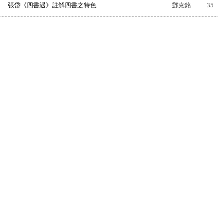
張岱《四書遇》註解四書之特色
鄧克銘
35